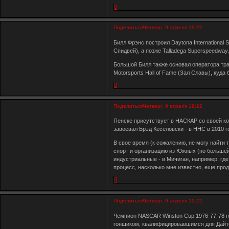
0
Поделиться
Четверг, 9 апреля 19:22
Билл Фрэнс построил Daytona Internationa
Спидвей), а позже Talladega Superspeedway
Большой Билл также основал оператора трасс 
Motorsports Hall of Fame (Зал Славы), куда 
0
Поделиться
Четверг, 9 апреля 19:22
Пенске присутствует в НАСКАР со своей ко
завоевал Брэд Кеселовски - в ННС в 2010 г
В свое время (к сожалению, не могу найти
спорт и организацию из Южных (по большей
индустриальные - в Мичиган, например, гд
процесс, насколько мне известно, еще про
0
Поделиться
Четверг, 9 апреля 19:22
Чемпион NASCAR Winston Cup 1976-77-78 го
гонщиком, квалифицировавшимся для Дайто