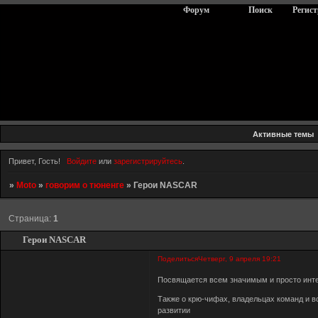
Форум
Поиск
Регис
Активные темы
Привет, Гость!
Войдите
или
зарегистрируйтесь
.
»
Moto
»
говорим о тюненге
»
Герои NASCAR
Страница:
1
Герои NASCAR
Поделиться
Четверг, 9 апреля 19:21
Посвящается всем значимым и просто инт
Также о крю-чифах, владельцах команд и в
развитии