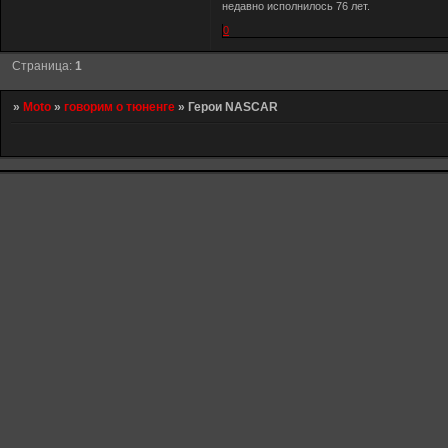
недавно исполнилось 76 лет.
0
Страница:
1
»
Moto
»
говорим о тюненге
»
Герои NASCAR