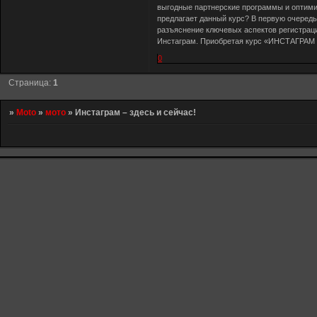
выгодные партнерские программы и оптимиз
предлагает данный курс? В первую очеред
разъяснение ключевых аспектов регистрац
Инстаграм. Приобретая курс «ИНСТАГРАМ 
0
Страница:
1
»
Moto
»
мото
»
Инстаграм – здесь и сейчас!