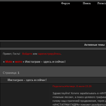
Форум
Поиск
Регис
Активные темы
Привет, Гость!
Войдите
или
зарегистрируйтесь
.
»
Moto
»
мото
»
Инстаграм – здесь и сейчас!
Страница:
1
Инстаграм – здесь и сейчас!
Поделиться
Четверг, 8 июля 15:26
Здравствуйте! Хотите зарабатывать в «ИНТ
«темным лесом», а поиск целевого трафик
голову над стратегией продвижения, теряя
«ИНСТАГРАМ ГИДРА» поможет разобраться 